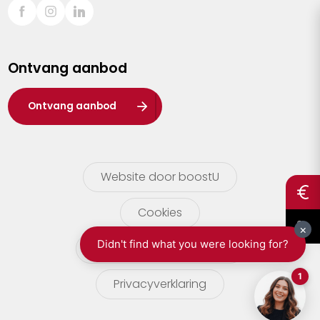
Sint-Truiden
Turnhout
Ontvang aanbod
Waasland
Wuustwezel
Ontvang aanbod
Zoersel
Website door boostU
Cookies
gebruikersvoorwaarden
Privacyverklaring