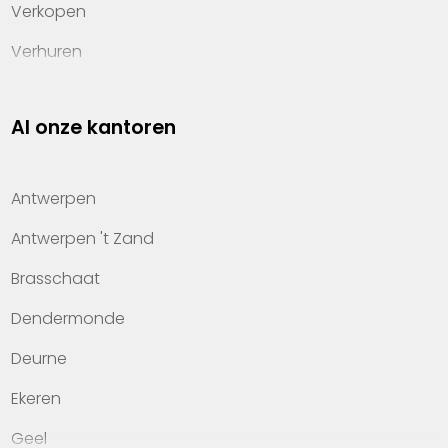
Verkopen
Verhuren
Investeren
Al onze kantoren
Property management
Over Heylen Vastgoed
Antwerpen
Kennis van wonen
Antwerpen 't Zand
Kantoren
Brasschaat
Veelgestelde vragen
Dendermonde
Werken bij Heylen Vastgoed
Deurne
Contact
Ekeren
Geel