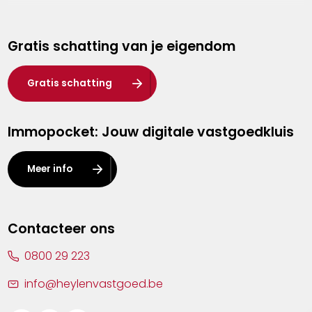
Genk
Gratis schatting van je eigendom
Hasselt
Heist-op-den-Berg
Gratis schatting
Herentals
Immopocket: Jouw digitale vastgoedkluis
Kalmthout
Leuven
Meer info
Lier
Lommel
Contacteer ons
Malle
0800 29 223
Mechelen
info@heylenvastgoed.be
Mortsel