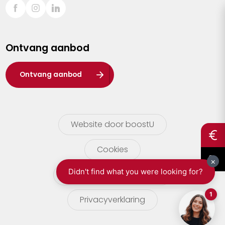
Sint-Truiden
Turnhout
Ontvang aanbod
Waasland
Wuustwezel
Ontvang aanbod
Zoersel
Website door boostU
Cookies
gebruikersvoorwaarden
Privacyverklaring