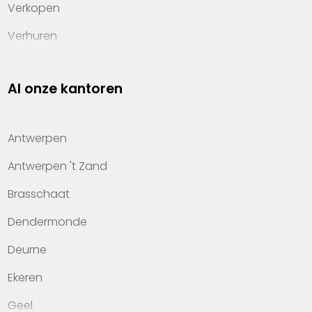
Verkopen
Verhuren
Investeren
Al onze kantoren
Property management
Over Heylen Vastgoed
Antwerpen
Kennis van wonen
Antwerpen 't Zand
Kantoren
Brasschaat
Veelgestelde vragen
Dendermonde
Werken bij Heylen Vastgoed
Deurne
Contact
Ekeren
Geel