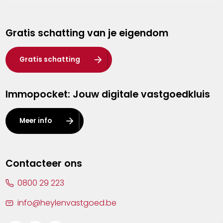
Genk
Gratis schatting van je eigendom
Hasselt
Heist-op-den-Berg
Gratis schatting
Herentals
Immopocket: Jouw digitale vastgoedkluis
Kalmthout
Leuven
Meer info
Lier
Lommel
Contacteer ons
Malle
0800 29 223
Mechelen
info@heylenvastgoed.be
Mortsel