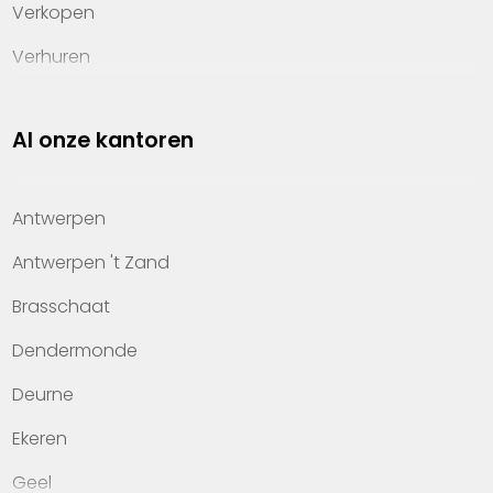
Verkopen
Verhuren
Investeren
Al onze kantoren
Property management
Over Heylen Vastgoed
Antwerpen
Kennis van wonen
Antwerpen 't Zand
Kantoren
Brasschaat
Veelgestelde vragen
Dendermonde
Werken bij Heylen Vastgoed
Deurne
Contact
Ekeren
Geel