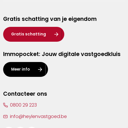
Genk
Gratis schatting van je eigendom
Hasselt
Heist-op-den-Berg
Gratis schatting
Herentals
Immopocket: Jouw digitale vastgoedkluis
Kalmthout
Leuven
Meer info
Lier
Lommel
Contacteer ons
Malle
0800 29 223
Mechelen
info@heylenvastgoed.be
Mortsel