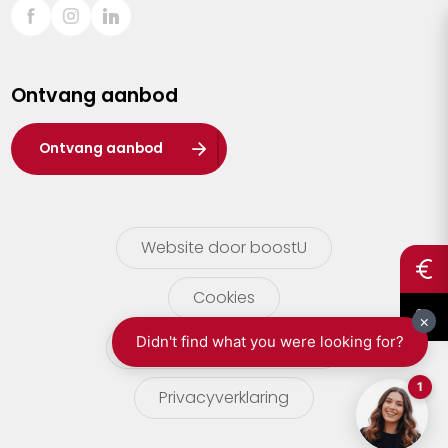
Sint-Truiden
Turnhout
Ontvang aanbod
Waasland
Wuustwezel
Ontvang aanbod
Zoersel
Website door boostU
Cookies
gebruikersvoorwaarden
Privacyverklaring