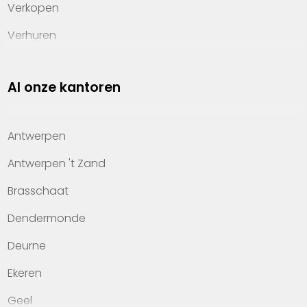
Verkopen
Verhuren
Investeren
Al onze kantoren
Property management
Over Heylen Vastgoed
Antwerpen
Kennis van wonen
Antwerpen 't Zand
Kantoren
Brasschaat
Veelgestelde vragen
Dendermonde
Werken bij Heylen Vastgoed
Deurne
Contact
Ekeren
Geel