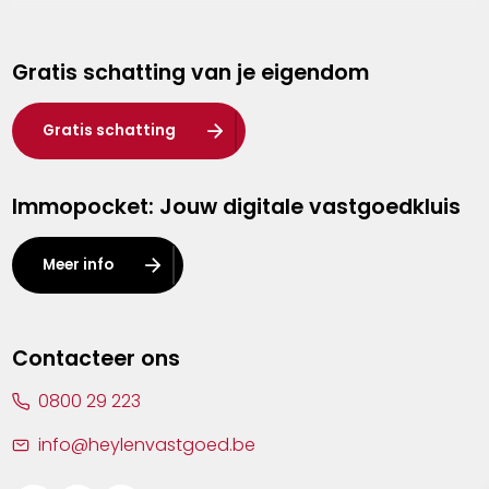
Genk
Gratis schatting van je eigendom
Hasselt
Heist-op-den-Berg
Gratis schatting
Herentals
Immopocket: Jouw digitale vastgoedkluis
Kalmthout
Leuven
Meer info
Lier
Lommel
Contacteer ons
Malle
0800 29 223
Mechelen
info@heylenvastgoed.be
Mortsel