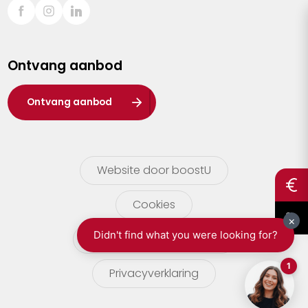
Sint-Truiden
Turnhout
Ontvang aanbod
Waasland
Wuustwezel
Ontvang aanbod
Zoersel
Website door boostU
Cookies
gebruikersvoorwaarden
Privacyverklaring