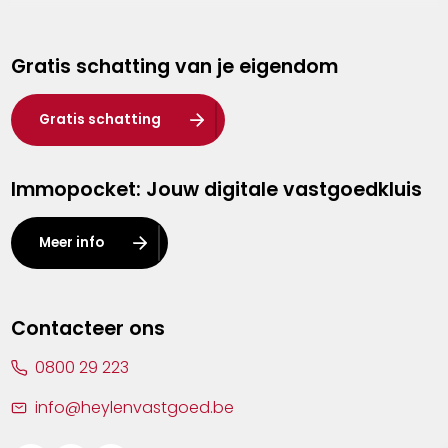
Genk
Gratis schatting van je eigendom
Hasselt
Heist-op-den-Berg
Gratis schatting
Herentals
Immopocket: Jouw digitale vastgoedkluis
Kalmthout
Leuven
Meer info
Lier
Lommel
Contacteer ons
Malle
0800 29 223
Mechelen
info@heylenvastgoed.be
Mortsel