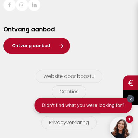
Sint-Truiden
Turnhout
Ontvang aanbod
Waasland
Wuustwezel
Ontvang aanbod
Zoersel
Website door boostU
Cookies
gebruikersvoorwaarden
Privacyverklaring