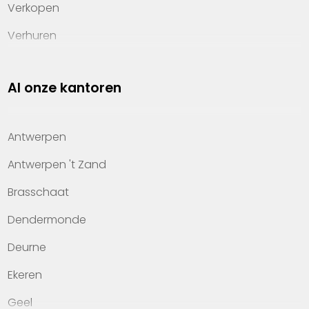
Verkopen
Verhuren
Investeren
Al onze kantoren
Property management
Over Heylen Vastgoed
Antwerpen
Kennis van wonen
Antwerpen 't Zand
Kantoren
Brasschaat
Veelgestelde vragen
Dendermonde
Werken bij Heylen Vastgoed
Deurne
Contact
Ekeren
Geel