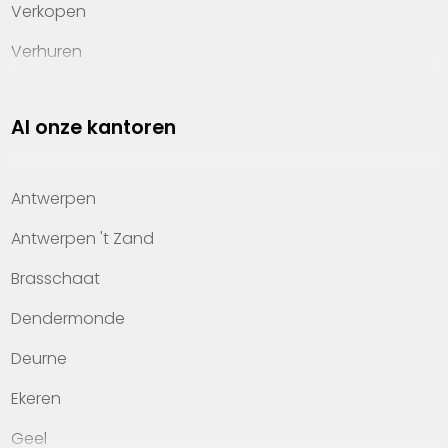
Verkopen
Verhuren
Investeren
Al onze kantoren
Property management
Over Heylen Vastgoed
Antwerpen
Kennis van wonen
Antwerpen 't Zand
Kantoren
Brasschaat
Veelgestelde vragen
Dendermonde
Werken bij Heylen Vastgoed
Deurne
Contact
Ekeren
Geel