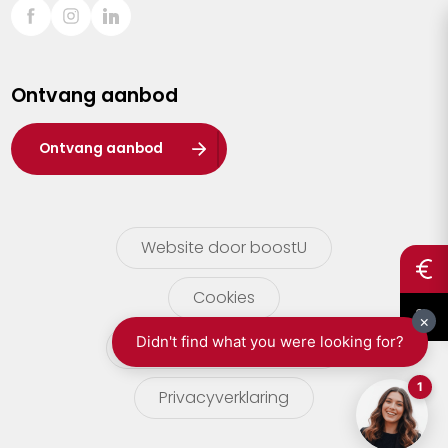
Sint-Truiden
Turnhout
Ontvang aanbod
Waasland
Wuustwezel
Ontvang aanbod
Zoersel
Website door boostU
Cookies
gebruikersvoorwaarden
Privacyverklaring