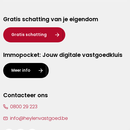
Genk
Gratis schatting van je eigendom
Hasselt
Heist-op-den-Berg
Gratis schatting
Herentals
Immopocket: Jouw digitale vastgoedkluis
Kalmthout
Leuven
Meer info
Lier
Lommel
Contacteer ons
Malle
0800 29 223
Mechelen
info@heylenvastgoed.be
Mortsel