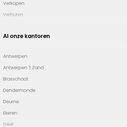
Verkopen
Verhuren
Investeren
Al onze kantoren
Property management
Over Heylen Vastgoed
Antwerpen
Kennis van wonen
Antwerpen 't Zand
Kantoren
Brasschaat
Veelgestelde vragen
Dendermonde
Werken bij Heylen Vastgoed
Deurne
Contact
Ekeren
Geel