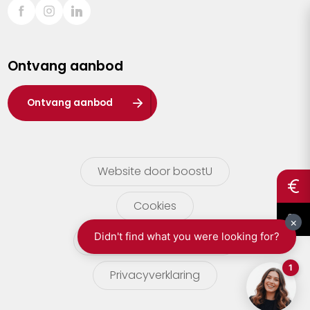
Sint-Truiden
Turnhout
Ontvang aanbod
Waasland
Wuustwezel
Ontvang aanbod
Zoersel
Website door boostU
Cookies
gebruikersvoorwaarden
Privacyverklaring