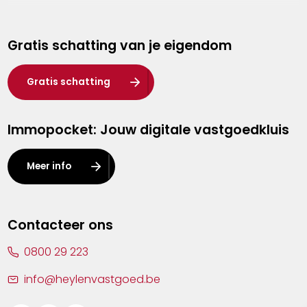
Genk
Gratis schatting van je eigendom
Hasselt
Heist-op-den-Berg
Gratis schatting
Herentals
Immopocket: Jouw digitale vastgoedkluis
Kalmthout
Leuven
Meer info
Lier
Lommel
Contacteer ons
Malle
0800 29 223
Mechelen
info@heylenvastgoed.be
Mortsel