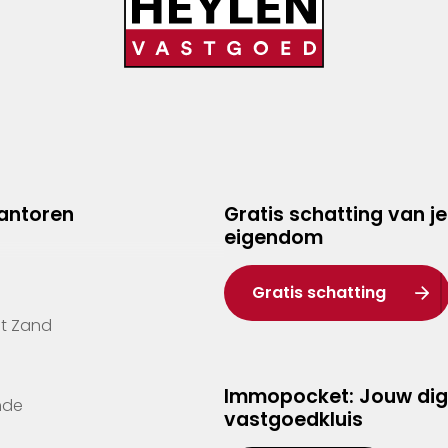
kantoren
Gratis schatting van je
eigendom
Gratis schatting
't Zand
Immopocket: Jouw dig
nde
vastgoedkluis