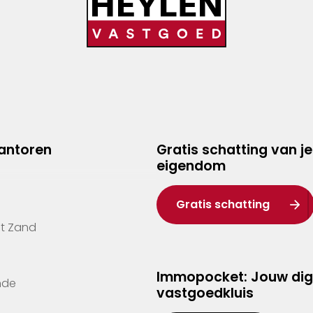
kantoren
Gratis schatting van je
eigendom
Gratis schatting
't Zand
Immopocket: Jouw dig
nde
vastgoedkluis