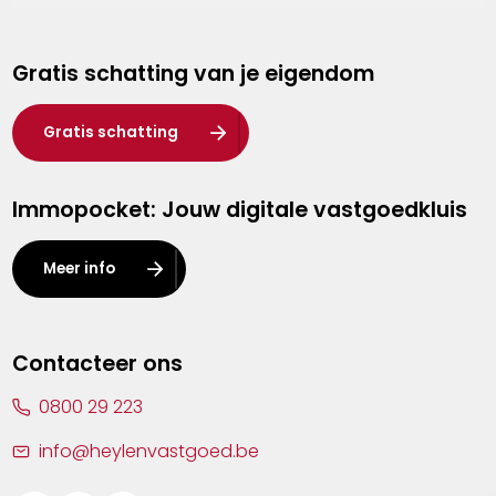
Genk
Gratis schatting van je eigendom
Hasselt
Heist-op-den-Berg
Gratis schatting
Herentals
Immopocket: Jouw digitale vastgoedkluis
Kalmthout
Leuven
Meer info
Lier
Lommel
Contacteer ons
Malle
0800 29 223
Mechelen
info@heylenvastgoed.be
Mortsel