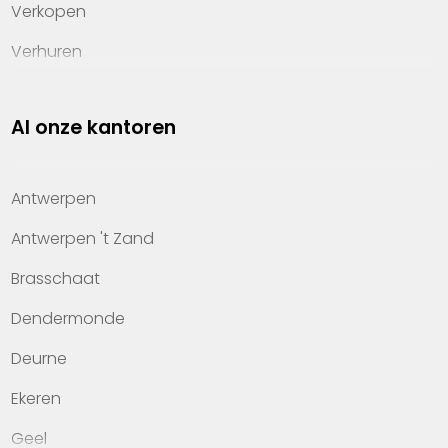
Verkopen
Verhuren
Investeren
Al onze kantoren
Property management
Over Heylen Vastgoed
Antwerpen
Kennis van wonen
Antwerpen 't Zand
Kantoren
Brasschaat
Veelgestelde vragen
Dendermonde
Werken bij Heylen Vastgoed
Deurne
Contact
Ekeren
Geel