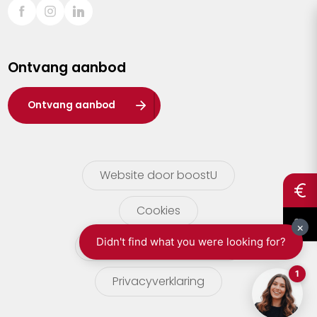
Sint-Truiden
Turnhout
Ontvang aanbod
Waasland
Wuustwezel
Ontvang aanbod
Zoersel
Website door boostU
Cookies
gebruikersvoorwaarden
Privacyverklaring