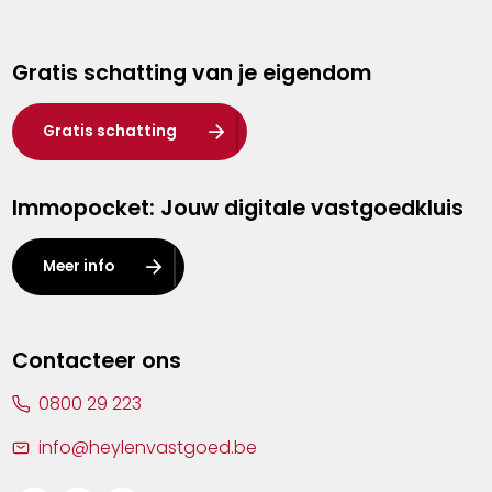
Genk
Gratis schatting van je eigendom
Hasselt
Heist-op-den-Berg
Gratis schatting
Herentals
Immopocket: Jouw digitale vastgoedkluis
Kalmthout
Leuven
Meer info
Lier
Lommel
Contacteer ons
Malle
0800 29 223
Mechelen
info@heylenvastgoed.be
Mortsel