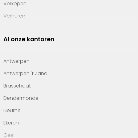
Verkopen
Verhuren
Investeren
Al onze kantoren
Property management
Over Heylen Vastgoed
Antwerpen
Kennis van wonen
Antwerpen 't Zand
Kantoren
Brasschaat
Veelgestelde vragen
Dendermonde
Werken bij Heylen Vastgoed
Deurne
Contact
Ekeren
Geel