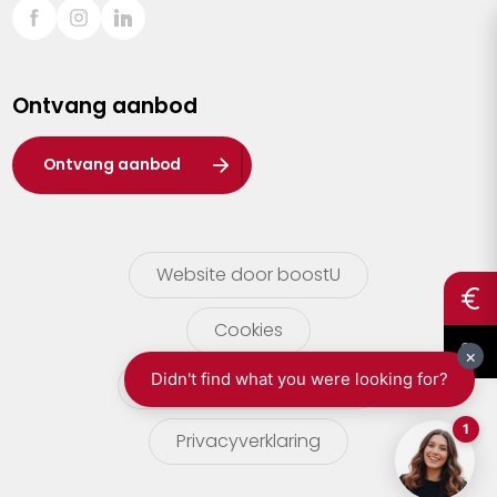
Sint-Truiden
Turnhout
Ontvang aanbod
Waasland
Wuustwezel
Ontvang aanbod
Zoersel
Website door boostU
Cookies
gebruikersvoorwaarden
Privacyverklaring