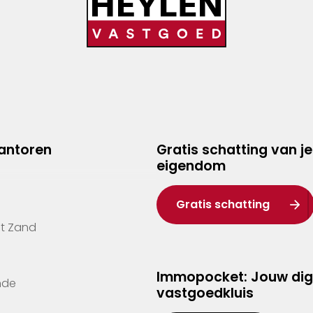
kantoren
Gratis schatting van je
eigendom
Gratis schatting
't Zand
Immopocket: Jouw dig
nde
vastgoedkluis