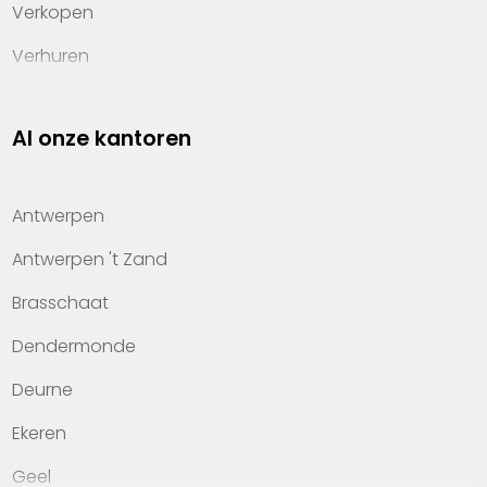
Verkopen
Verhuren
Investeren
Al onze kantoren
Property management
Over Heylen Vastgoed
Antwerpen
Kennis van wonen
Antwerpen 't Zand
Kantoren
Brasschaat
Veelgestelde vragen
Dendermonde
Werken bij Heylen Vastgoed
Deurne
Contact
Ekeren
Geel