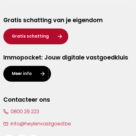
Genk
Gratis schatting van je eigendom
Hasselt
Heist-op-den-Berg
Gratis schatting
Herentals
Immopocket: Jouw digitale vastgoedkluis
Kalmthout
Leuven
Meer info
Lier
Lommel
Contacteer ons
Malle
0800 29 223
Mechelen
info@heylenvastgoed.be
Mortsel