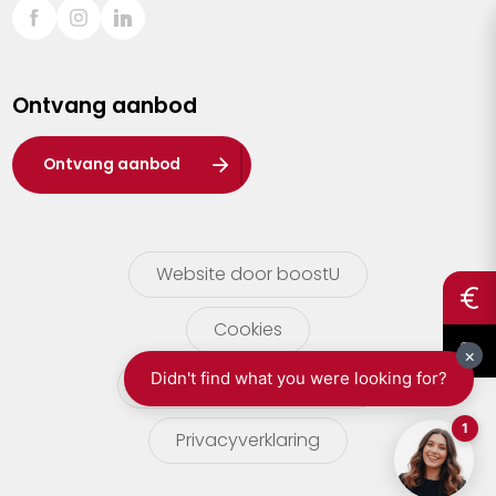
Sint-Truiden
Turnhout
Ontvang aanbod
Waasland
Wuustwezel
Ontvang aanbod
Zoersel
Website door boostU
Cookies
gebruikersvoorwaarden
Privacyverklaring