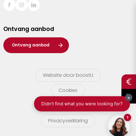
Sint-Truiden
Turnhout
Ontvang aanbod
Waasland
Wuustwezel
Ontvang aanbod
Zoersel
Website door boostU
Cookies
gebruikersvoorwaarden
Privacyverklaring