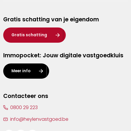
Genk
Gratis schatting van je eigendom
Hasselt
Heist-op-den-Berg
Gratis schatting
Herentals
Immopocket: Jouw digitale vastgoedkluis
Kalmthout
Leuven
Meer info
Lier
Lommel
Contacteer ons
Malle
0800 29 223
Mechelen
info@heylenvastgoed.be
Mortsel