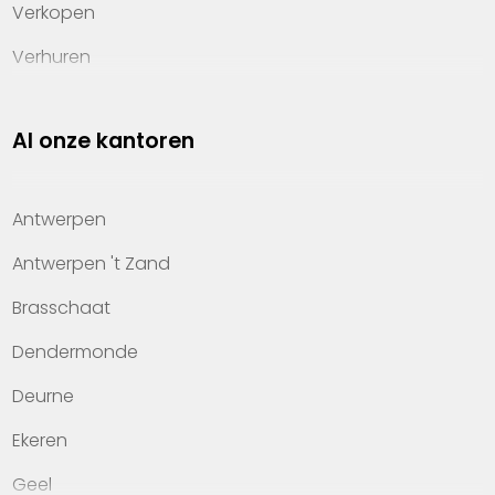
Verkopen
Verhuren
Investeren
Al onze kantoren
Property management
Over Heylen Vastgoed
Antwerpen
Kennis van wonen
Antwerpen 't Zand
Kantoren
Brasschaat
Veelgestelde vragen
Dendermonde
Werken bij Heylen Vastgoed
Deurne
Contact
Ekeren
Geel