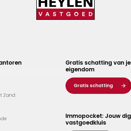
kantoren
Gratis schatting van je
eigendom
Gratis schatting
't Zand
Immopocket: Jouw dig
nde
vastgoedkluis