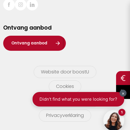
Sint-Truiden
Turnhout
Ontvang aanbod
Waasland
Wuustwezel
Ontvang aanbod
Zoersel
Website door boostU
Cookies
gebruikersvoorwaarden
Privacyverklaring