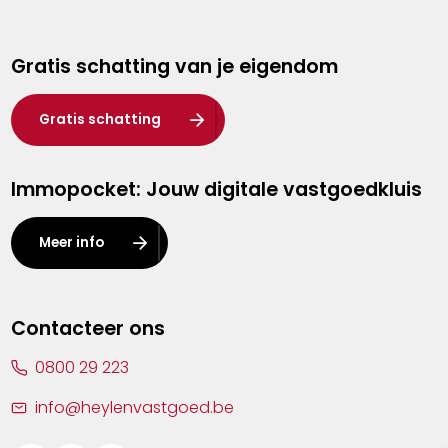
Genk
Gratis schatting van je eigendom
Hasselt
Heist-op-den-Berg
Gratis schatting
Herentals
Immopocket: Jouw digitale vastgoedkluis
Kalmthout
Leuven
Meer info
Lier
Lommel
Contacteer ons
Malle
0800 29 223
Mechelen
info@heylenvastgoed.be
Mortsel