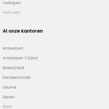
Verkopen
Verhuren
Investeren
Al onze kantoren
Property management
Over Heylen Vastgoed
Antwerpen
Kennis van wonen
Antwerpen 't Zand
Kantoren
Brasschaat
Veelgestelde vragen
Dendermonde
Werken bij Heylen Vastgoed
Deurne
Contact
Ekeren
Geel