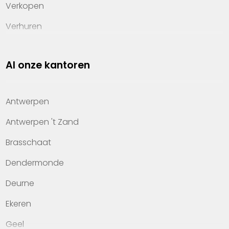
Verkopen
Verhuren
Investeren
Al onze kantoren
Property management
Over Heylen Vastgoed
Antwerpen
Kennis van wonen
Antwerpen 't Zand
Kantoren
Brasschaat
Veelgestelde vragen
Dendermonde
Werken bij Heylen Vastgoed
Deurne
Contact
Ekeren
Geel