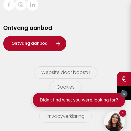
Sint-Truiden
Turnhout
Ontvang aanbod
Waasland
Wuustwezel
Ontvang aanbod
Zoersel
Website door boostU
Cookies
gebruikersvoorwaarden
Privacyverklaring