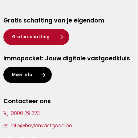
Genk
Gratis schatting van je eigendom
Hasselt
Heist-op-den-Berg
Gratis schatting
Herentals
Immopocket: Jouw digitale vastgoedkluis
Kalmthout
Leuven
Meer info
Lier
Lommel
Contacteer ons
Malle
0800 29 223
Mechelen
info@heylenvastgoed.be
Mortsel