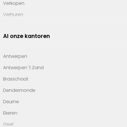
Verkopen
Verhuren
Investeren
Al onze kantoren
Property management
Over Heylen Vastgoed
Antwerpen
Kennis van wonen
Antwerpen 't Zand
Kantoren
Brasschaat
Veelgestelde vragen
Dendermonde
Werken bij Heylen Vastgoed
Deurne
Contact
Ekeren
Geel