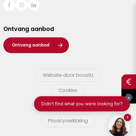
Sint-Truiden
Turnhout
Ontvang aanbod
Waasland
Wuustwezel
Ontvang aanbod
Zoersel
Website door boostU
Cookies
gebruikersvoorwaarden
Privacyverklaring