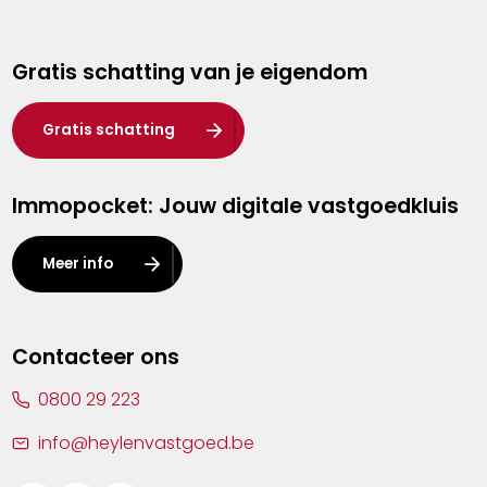
Genk
Gratis schatting van je eigendom
Hasselt
Heist-op-den-Berg
Gratis schatting
Herentals
Immopocket: Jouw digitale vastgoedkluis
Kalmthout
Leuven
Meer info
Lier
Lommel
Contacteer ons
Malle
0800 29 223
Mechelen
info@heylenvastgoed.be
Mortsel