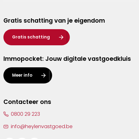
Genk
Gratis schatting van je eigendom
Hasselt
Heist-op-den-Berg
Gratis schatting
Herentals
Immopocket: Jouw digitale vastgoedkluis
Kalmthout
Leuven
Meer info
Lier
Lommel
Contacteer ons
Malle
0800 29 223
Mechelen
info@heylenvastgoed.be
Mortsel