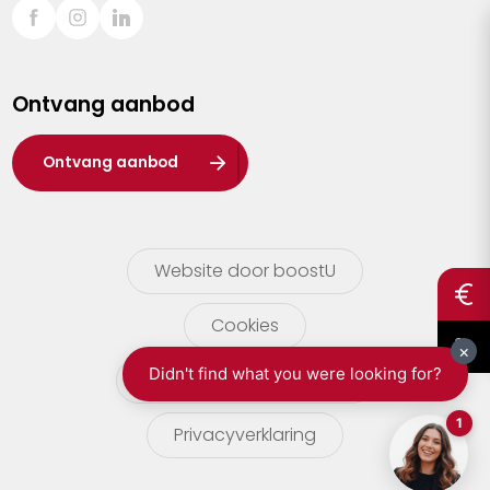
Sint-Truiden
Turnhout
Ontvang aanbod
Waasland
Wuustwezel
Ontvang aanbod
Zoersel
Website door boostU
Cookies
gebruikersvoorwaarden
Privacyverklaring