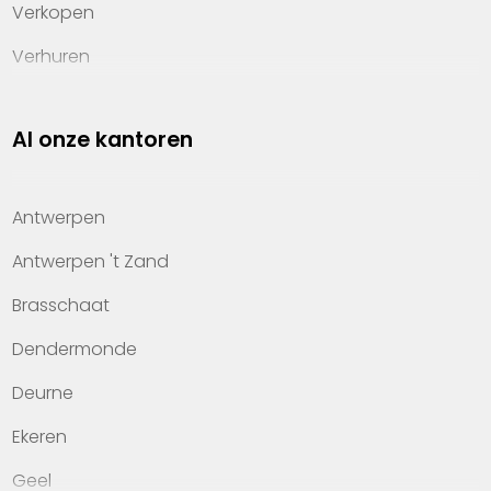
Verkopen
Verhuren
Investeren
Al onze kantoren
Property management
Over Heylen Vastgoed
Antwerpen
Kennis van wonen
Antwerpen 't Zand
Kantoren
Brasschaat
Veelgestelde vragen
Dendermonde
Werken bij Heylen Vastgoed
Deurne
Contact
Ekeren
Geel