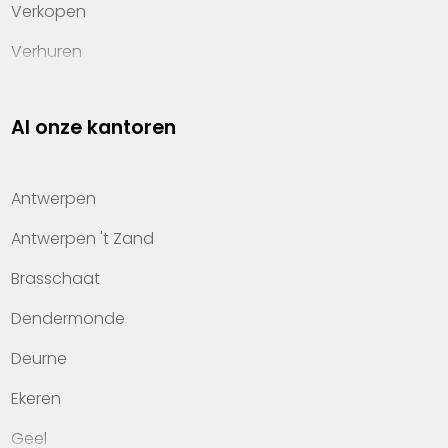
Verkopen
Verhuren
Investeren
Al onze kantoren
Property management
Over Heylen Vastgoed
Antwerpen
Kennis van wonen
Antwerpen 't Zand
Kantoren
Brasschaat
Veelgestelde vragen
Dendermonde
Werken bij Heylen Vastgoed
Deurne
Contact
Ekeren
Geel