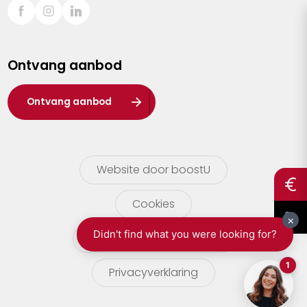
Sint-Truiden
Turnhout
Ontvang aanbod
Waasland
Wuustwezel
Ontvang aanbod
Zoersel
Website door boostU
Cookies
gebruikersvoorwaarden
Privacyverklaring