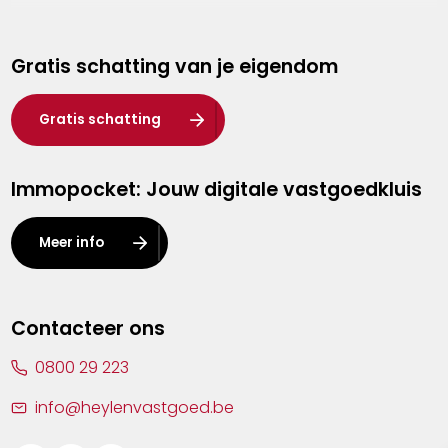
Genk
Gratis schatting van je eigendom
Hasselt
Heist-op-den-Berg
Gratis schatting
Herentals
Immopocket: Jouw digitale vastgoedkluis
Kalmthout
Leuven
Meer info
Lier
Lommel
Contacteer ons
Malle
0800 29 223
Mechelen
info@heylenvastgoed.be
Mortsel