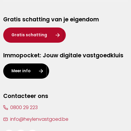
Genk
Gratis schatting van je eigendom
Hasselt
Heist-op-den-Berg
Gratis schatting
Herentals
Immopocket: Jouw digitale vastgoedkluis
Kalmthout
Leuven
Meer info
Lier
Lommel
Contacteer ons
Malle
0800 29 223
Mechelen
info@heylenvastgoed.be
Mortsel