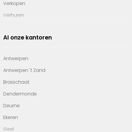
Verkopen
Verhuren
Investeren
Al onze kantoren
Property management
Over Heylen Vastgoed
Antwerpen
Kennis van wonen
Antwerpen 't Zand
Kantoren
Brasschaat
Veelgestelde vragen
Dendermonde
Werken bij Heylen Vastgoed
Deurne
Contact
Ekeren
Geel