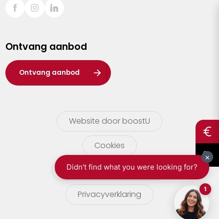
Sint-Truiden
Turnhout
Ontvang aanbod
Waasland
Wuustwezel
Ontvang aanbod
Zoersel
Website door boostU
Cookies
gebruikersvoorwaarden
Privacyverklaring