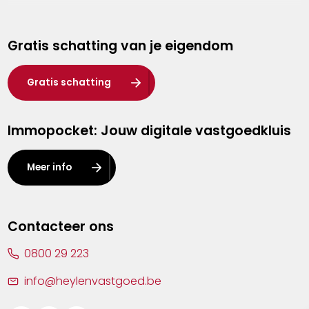
Genk
Gratis schatting van je eigendom
Hasselt
Heist-op-den-Berg
Gratis schatting
Herentals
Immopocket: Jouw digitale vastgoedkluis
Kalmthout
Leuven
Meer info
Lier
Lommel
Contacteer ons
Malle
0800 29 223
Mechelen
info@heylenvastgoed.be
Mortsel