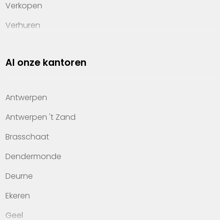
Verkopen
Verhuren
Investeren
Al onze kantoren
Property management
Over Heylen Vastgoed
Antwerpen
Kennis van wonen
Antwerpen 't Zand
Kantoren
Brasschaat
Veelgestelde vragen
Dendermonde
Werken bij Heylen Vastgoed
Deurne
Contact
Ekeren
Geel