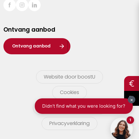
Sint-Truiden
Turnhout
Ontvang aanbod
Waasland
Wuustwezel
Ontvang aanbod
Zoersel
Website door boostU
Cookies
gebruikersvoorwaarden
Privacyverklaring