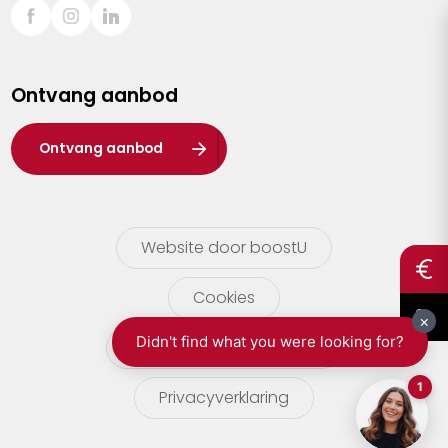
Sint-Truiden
Turnhout
Ontvang aanbod
Waasland
Wuustwezel
Ontvang aanbod
Zoersel
Website door boostU
Cookies
gebruikersvoorwaarden
Privacyverklaring