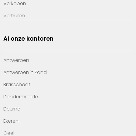
Verkopen
Verhuren
Investeren
Al onze kantoren
Property management
Over Heylen Vastgoed
Antwerpen
Kennis van wonen
Antwerpen 't Zand
Kantoren
Brasschaat
Veelgestelde vragen
Dendermonde
Werken bij Heylen Vastgoed
Deurne
Contact
Ekeren
Geel