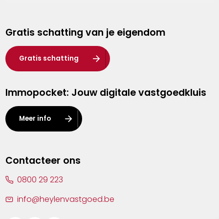
Genk
Gratis schatting van je eigendom
Hasselt
Heist-op-den-Berg
Gratis schatting
Herentals
Immopocket: Jouw digitale vastgoedkluis
Kalmthout
Leuven
Meer info
Lier
Lommel
Contacteer ons
Malle
0800 29 223
Mechelen
info@heylenvastgoed.be
Mortsel