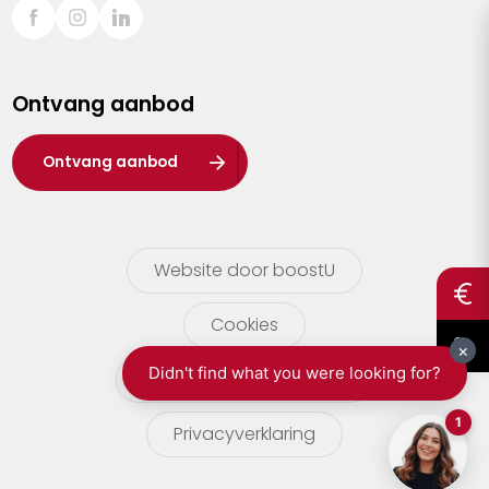
Sint-Truiden
Turnhout
Ontvang aanbod
Waasland
Wuustwezel
Ontvang aanbod
Zoersel
Website door boostU
Cookies
gebruikersvoorwaarden
Privacyverklaring