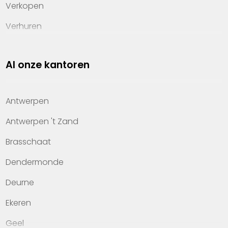
Verkopen
Verhuren
Investeren
Al onze kantoren
Property management
Over Heylen Vastgoed
Antwerpen
Kennis van wonen
Antwerpen 't Zand
Kantoren
Brasschaat
Veelgestelde vragen
Dendermonde
Werken bij Heylen Vastgoed
Deurne
Contact
Ekeren
Geel