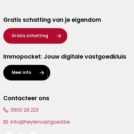
Genk
Gratis schatting van je eigendom
Hasselt
Heist-op-den-Berg
Gratis schatting
Herentals
Immopocket: Jouw digitale vastgoedkluis
Kalmthout
Leuven
Meer info
Lier
Lommel
Contacteer ons
Malle
0800 29 223
Mechelen
info@heylenvastgoed.be
Mortsel