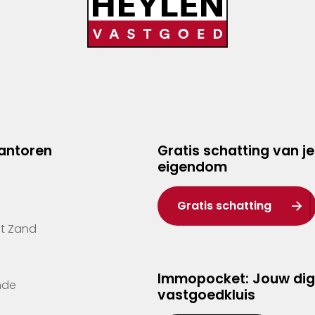
kantoren
Gratis schatting van je
eigendom
Gratis schatting
't Zand
Immopocket: Jouw dig
nde
vastgoedkluis