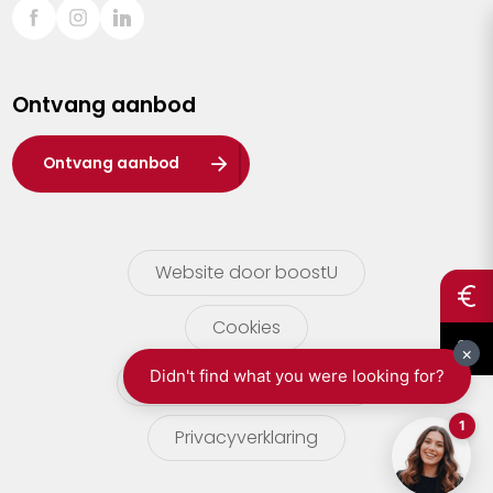
Sint-Truiden
Turnhout
Ontvang aanbod
Waasland
Wuustwezel
Ontvang aanbod
Zoersel
Website door boostU
Cookies
gebruikersvoorwaarden
Privacyverklaring