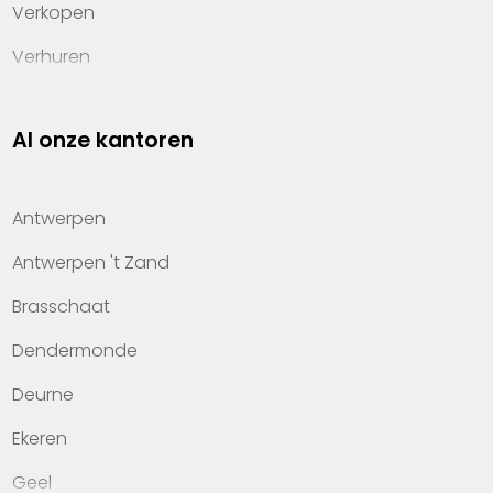
Verkopen
Verhuren
Investeren
Al onze kantoren
Property management
Over Heylen Vastgoed
Antwerpen
Kennis van wonen
Antwerpen 't Zand
Kantoren
Brasschaat
Veelgestelde vragen
Dendermonde
Werken bij Heylen Vastgoed
Deurne
Contact
Ekeren
Geel