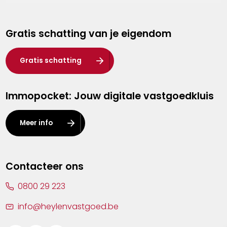
Genk
Gratis schatting van je eigendom
Hasselt
Heist-op-den-Berg
Gratis schatting
Herentals
Immopocket: Jouw digitale vastgoedkluis
Kalmthout
Leuven
Meer info
Lier
Lommel
Contacteer ons
Malle
0800 29 223
Mechelen
info@heylenvastgoed.be
Mortsel