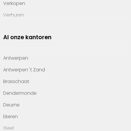
Verkopen
Verhuren
Investeren
Al onze kantoren
Property management
Over Heylen Vastgoed
Antwerpen
Kennis van wonen
Antwerpen 't Zand
Kantoren
Brasschaat
Veelgestelde vragen
Dendermonde
Werken bij Heylen Vastgoed
Deurne
Contact
Ekeren
Geel