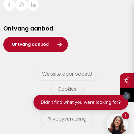
Sint-Truiden
Turnhout
Ontvang aanbod
Waasland
Wuustwezel
Ontvang aanbod
Zoersel
Website door boostU
Cookies
gebruikersvoorwaarden
Privacyverklaring