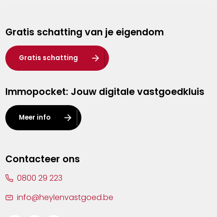
Genk
Gratis schatting van je eigendom
Hasselt
Heist-op-den-Berg
Gratis schatting
Herentals
Immopocket: Jouw digitale vastgoedkluis
Kalmthout
Leuven
Meer info
Lier
Lommel
Contacteer ons
Malle
0800 29 223
Mechelen
info@heylenvastgoed.be
Mortsel