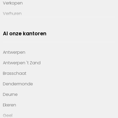
Verkopen
Verhuren
Investeren
Al onze kantoren
Property management
Over Heylen Vastgoed
Antwerpen
Kennis van wonen
Antwerpen 't Zand
Kantoren
Brasschaat
Veelgestelde vragen
Dendermonde
Werken bij Heylen Vastgoed
Deurne
Contact
Ekeren
Geel