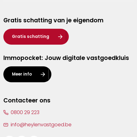
Genk
Gratis schatting van je eigendom
Hasselt
Heist-op-den-Berg
Gratis schatting
Herentals
Immopocket: Jouw digitale vastgoedkluis
Kalmthout
Leuven
Meer info
Lier
Lommel
Contacteer ons
Malle
0800 29 223
Mechelen
info@heylenvastgoed.be
Mortsel