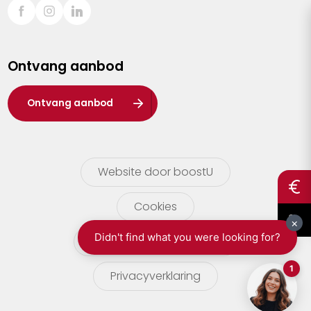
Sint-Truiden
Turnhout
Ontvang aanbod
Waasland
Wuustwezel
Ontvang aanbod
Zoersel
Website door boostU
Cookies
gebruikersvoorwaarden
Privacyverklaring