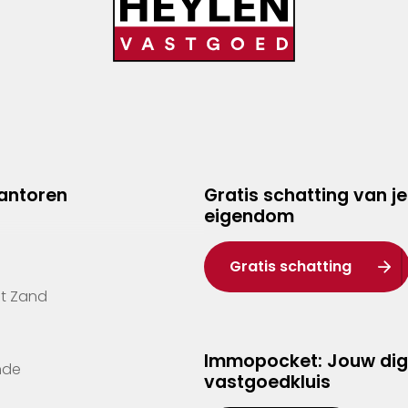
kantoren
Gratis schatting van je
eigendom
Gratis schatting
't Zand
Immopocket: Jouw dig
nde
vastgoedkluis