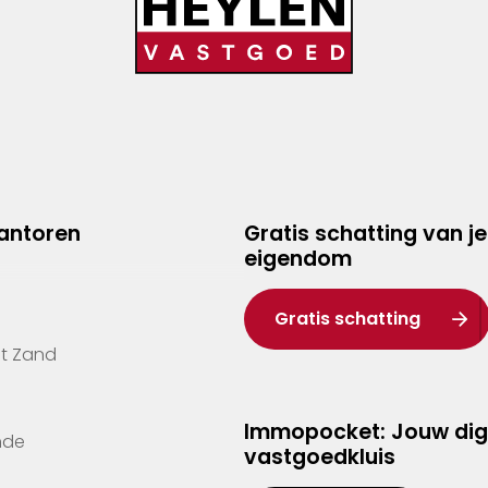
kantoren
Gratis schatting van je
eigendom
Gratis schatting
't Zand
Immopocket: Jouw dig
nde
vastgoedkluis