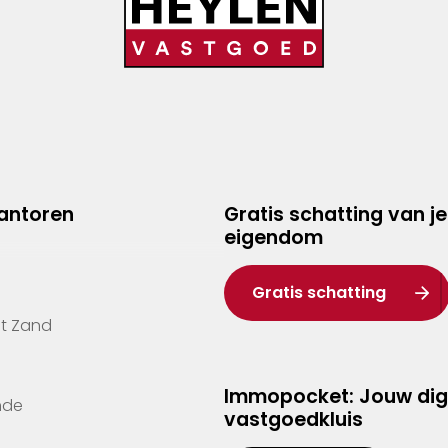
kantoren
Gratis schatting van je
eigendom
Gratis schatting
't Zand
Immopocket: Jouw dig
nde
vastgoedkluis