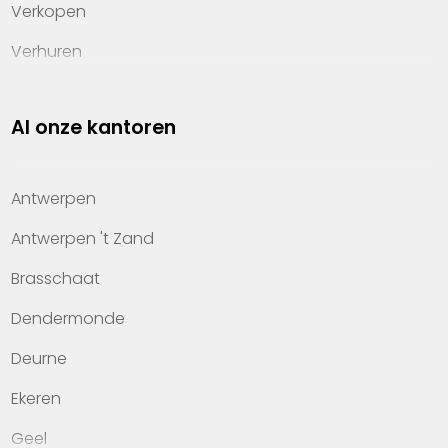
Verkopen
Verhuren
Investeren
Al onze kantoren
Property management
Over Heylen Vastgoed
Antwerpen
Kennis van wonen
Antwerpen 't Zand
Kantoren
Brasschaat
Veelgestelde vragen
Dendermonde
Werken bij Heylen Vastgoed
Deurne
Contact
Ekeren
Geel