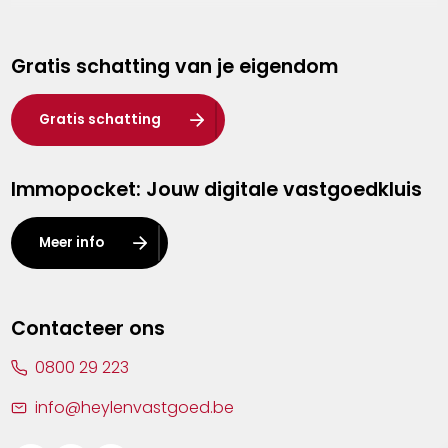
Genk
Gratis schatting van je eigendom
Hasselt
Heist-op-den-Berg
Gratis schatting
Herentals
Immopocket: Jouw digitale vastgoedkluis
Kalmthout
Leuven
Meer info
Lier
Lommel
Contacteer ons
Malle
0800 29 223
Mechelen
info@heylenvastgoed.be
Mortsel