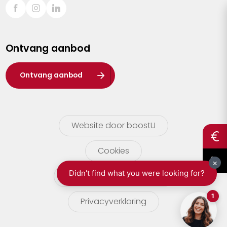
Sint-Truiden
Turnhout
Ontvang aanbod
Waasland
Wuustwezel
Ontvang aanbod
Zoersel
Website door boostU
Cookies
gebruikersvoorwaarden
Privacyverklaring