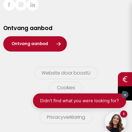
Sint-Truiden
Turnhout
Ontvang aanbod
Waasland
Wuustwezel
Ontvang aanbod
Zoersel
Website door boostU
Cookies
gebruikersvoorwaarden
Privacyverklaring