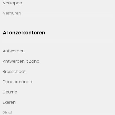
Verkopen
Verhuren
Investeren
Al onze kantoren
Property management
Over Heylen Vastgoed
Antwerpen
Kennis van wonen
Antwerpen 't Zand
Kantoren
Brasschaat
Veelgestelde vragen
Dendermonde
Werken bij Heylen Vastgoed
Deurne
Contact
Ekeren
Geel