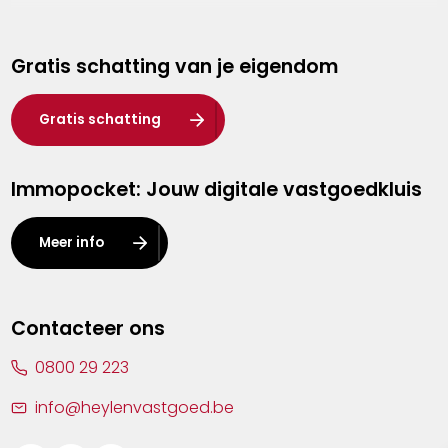
Genk
Gratis schatting van je eigendom
Hasselt
Heist-op-den-Berg
Gratis schatting
Herentals
Immopocket: Jouw digitale vastgoedkluis
Kalmthout
Leuven
Meer info
Lier
Lommel
Contacteer ons
Malle
0800 29 223
Mechelen
info@heylenvastgoed.be
Mortsel