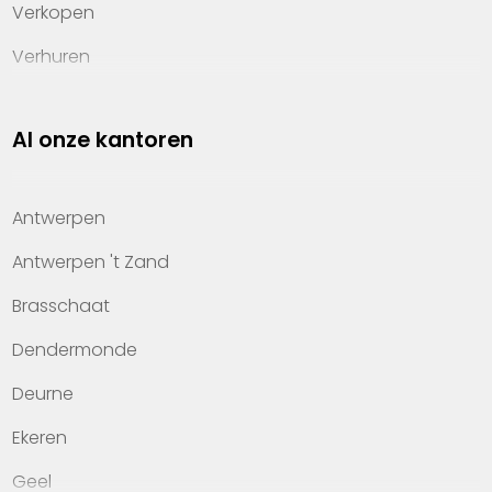
Verkopen
Verhuren
Investeren
Al onze kantoren
Property management
Over Heylen Vastgoed
Antwerpen
Kennis van wonen
Antwerpen 't Zand
Kantoren
Brasschaat
Veelgestelde vragen
Dendermonde
Werken bij Heylen Vastgoed
Deurne
Contact
Ekeren
Geel