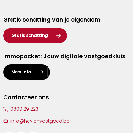
Genk
Gratis schatting van je eigendom
Hasselt
Heist-op-den-Berg
Gratis schatting
Herentals
Immopocket: Jouw digitale vastgoedkluis
Kalmthout
Leuven
Meer info
Lier
Lommel
Contacteer ons
Malle
0800 29 223
Mechelen
info@heylenvastgoed.be
Mortsel