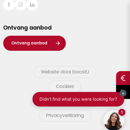
Sint-Truiden
Turnhout
Ontvang aanbod
Waasland
Wuustwezel
Ontvang aanbod
Zoersel
Website door boostU
Cookies
gebruikersvoorwaarden
Privacyverklaring