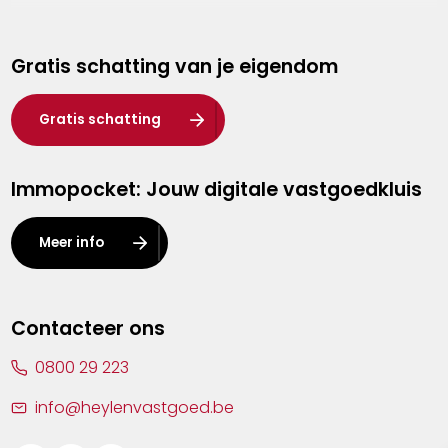
Genk
Gratis schatting van je eigendom
Hasselt
Heist-op-den-Berg
Gratis schatting
Herentals
Immopocket: Jouw digitale vastgoedkluis
Kalmthout
Leuven
Meer info
Lier
Lommel
Contacteer ons
Malle
0800 29 223
Mechelen
info@heylenvastgoed.be
Mortsel