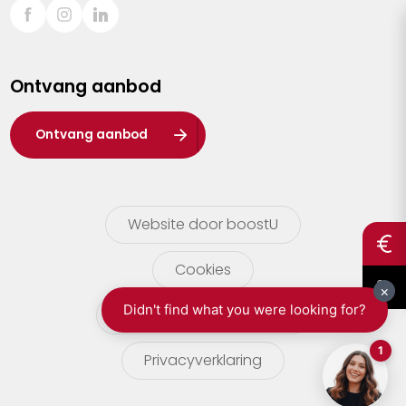
Sint-Truiden
Turnhout
Ontvang aanbod
Waasland
Wuustwezel
Ontvang aanbod
Zoersel
Website door boostU
Cookies
gebruikersvoorwaarden
Privacyverklaring