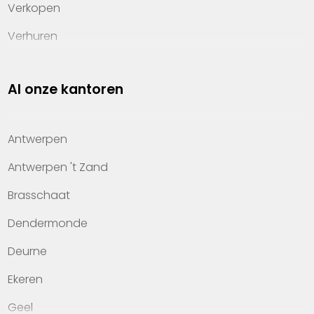
Verkopen
Verhuren
Investeren
Al onze kantoren
Property management
Over Heylen Vastgoed
Antwerpen
Kennis van wonen
Antwerpen 't Zand
Kantoren
Brasschaat
Veelgestelde vragen
Dendermonde
Werken bij Heylen Vastgoed
Deurne
Contact
Ekeren
Geel