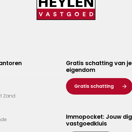
kantoren
Gratis schatting van je
eigendom
Gratis schatting
't Zand
Immopocket: Jouw dig
nde
vastgoedkluis