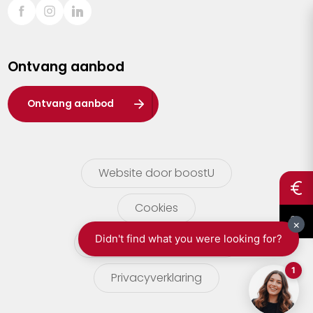
Sint-Truiden
Turnhout
Ontvang aanbod
Waasland
Wuustwezel
Ontvang aanbod
Zoersel
Website door boostU
Cookies
gebruikersvoorwaarden
Privacyverklaring