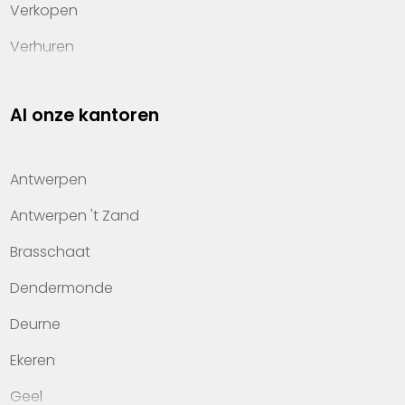
Verkopen
Verhuren
Investeren
Al onze kantoren
Property management
Over Heylen Vastgoed
Antwerpen
Kennis van wonen
Antwerpen 't Zand
Kantoren
Brasschaat
Veelgestelde vragen
Dendermonde
Werken bij Heylen Vastgoed
Deurne
Contact
Ekeren
Geel