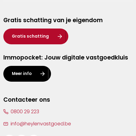
Genk
Gratis schatting van je eigendom
Hasselt
Heist-op-den-Berg
Gratis schatting
Herentals
Immopocket: Jouw digitale vastgoedkluis
Kalmthout
Leuven
Meer info
Lier
Lommel
Contacteer ons
Malle
0800 29 223
Mechelen
info@heylenvastgoed.be
Mortsel