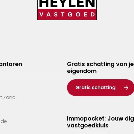
kantoren
Gratis schatting van je
eigendom
Gratis schatting
't Zand
Immopocket: Jouw dig
nde
vastgoedkluis