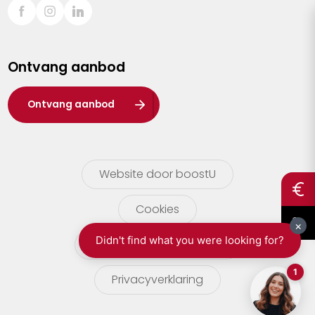
Sint-Truiden
Turnhout
Ontvang aanbod
Waasland
Wuustwezel
Ontvang aanbod
Zoersel
Website door boostU
Cookies
gebruikersvoorwaarden
Privacyverklaring