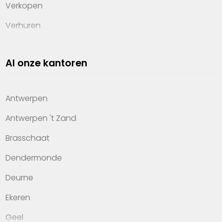
Verkopen
Verhuren
Investeren
Al onze kantoren
Property management
Over Heylen Vastgoed
Antwerpen
Kennis van wonen
Antwerpen 't Zand
Kantoren
Brasschaat
Veelgestelde vragen
Dendermonde
Werken bij Heylen Vastgoed
Deurne
Contact
Ekeren
Geel