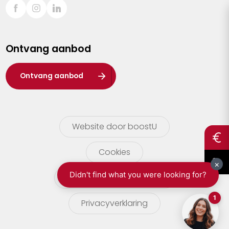
Sint-Truiden
Turnhout
Ontvang aanbod
Waasland
Wuustwezel
Ontvang aanbod
Zoersel
Website door boostU
Cookies
gebruikersvoorwaarden
Privacyverklaring