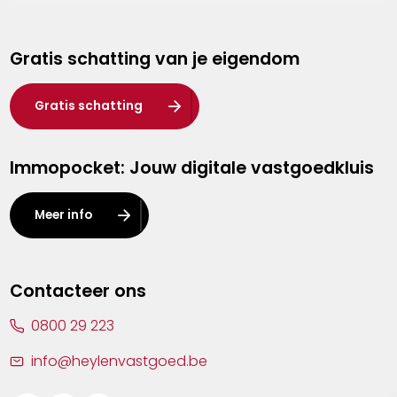
Genk
Gratis schatting van je eigendom
Hasselt
Heist-op-den-Berg
Gratis schatting
Herentals
Immopocket: Jouw digitale vastgoedkluis
Kalmthout
Leuven
Meer info
Lier
Lommel
Contacteer ons
Malle
0800 29 223
Mechelen
info@heylenvastgoed.be
Mortsel