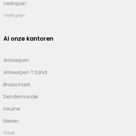
Verkopen
Verhuren
Investeren
Al onze kantoren
Property management
Over Heylen Vastgoed
Antwerpen
Kennis van wonen
Antwerpen 't Zand
Kantoren
Brasschaat
Veelgestelde vragen
Dendermonde
Werken bij Heylen Vastgoed
Deurne
Contact
Ekeren
Geel