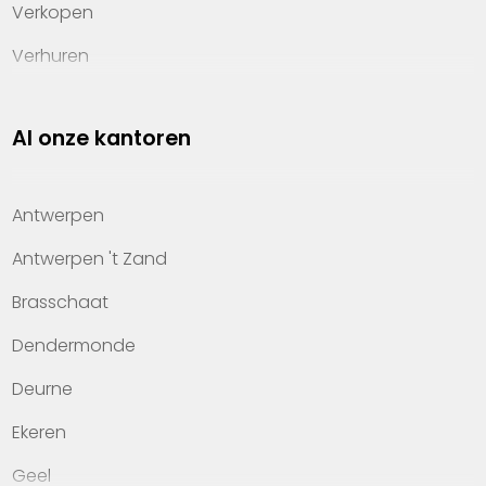
Verkopen
Verhuren
Investeren
Al onze kantoren
Property management
Over Heylen Vastgoed
Antwerpen
Kennis van wonen
Antwerpen 't Zand
Kantoren
Brasschaat
Veelgestelde vragen
Dendermonde
Werken bij Heylen Vastgoed
Deurne
Contact
Ekeren
Geel