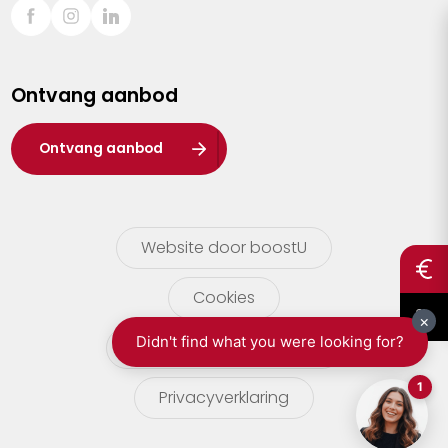
Sint-Truiden
Turnhout
Ontvang aanbod
Waasland
Wuustwezel
Ontvang aanbod
Zoersel
Website door boostU
Cookies
gebruikersvoorwaarden
Privacyverklaring