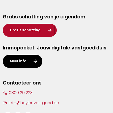
Genk
Gratis schatting van je eigendom
Hasselt
Heist-op-den-Berg
Gratis schatting
Herentals
Immopocket: Jouw digitale vastgoedkluis
Kalmthout
Leuven
Meer info
Lier
Lommel
Contacteer ons
Malle
0800 29 223
Mechelen
info@heylenvastgoed.be
Mortsel