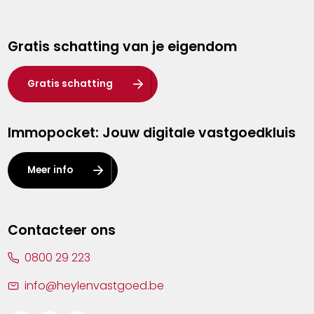
Genk
Gratis schatting van je eigendom
Hasselt
Heist-op-den-Berg
Gratis schatting
Herentals
Immopocket: Jouw digitale vastgoedkluis
Kalmthout
Leuven
Meer info
Lier
Lommel
Contacteer ons
Malle
0800 29 223
Mechelen
info@heylenvastgoed.be
Mortsel