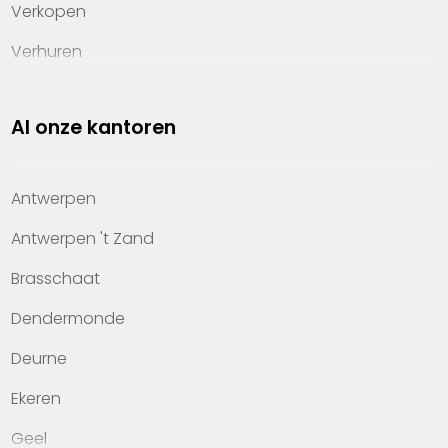
Verkopen
Verhuren
Investeren
Al onze kantoren
Property management
Over Heylen Vastgoed
Antwerpen
Kennis van wonen
Antwerpen 't Zand
Kantoren
Brasschaat
Veelgestelde vragen
Dendermonde
Werken bij Heylen Vastgoed
Deurne
Contact
Ekeren
Geel