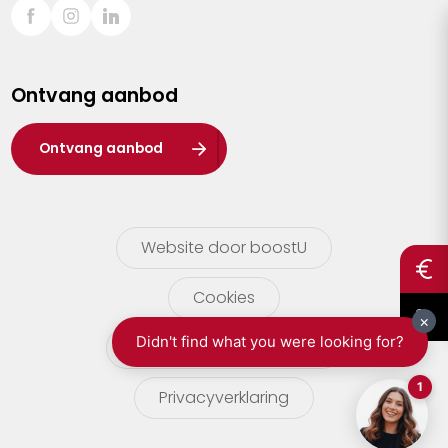
Sint-Truiden
Turnhout
Ontvang aanbod
Waasland
Wuustwezel
Ontvang aanbod
Zoersel
Website door boostU
Cookies
gebruikersvoorwaarden
Privacyverklaring