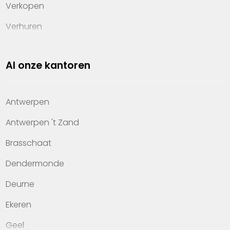
Verkopen
Verhuren
Investeren
Al onze kantoren
Property management
Over Heylen Vastgoed
Antwerpen
Kennis van wonen
Antwerpen 't Zand
Kantoren
Brasschaat
Veelgestelde vragen
Dendermonde
Werken bij Heylen Vastgoed
Deurne
Contact
Ekeren
Geel