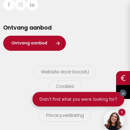
Sint-Truiden
Turnhout
Ontvang aanbod
Waasland
Wuustwezel
Ontvang aanbod
Zoersel
Website door boostU
Cookies
gebruikersvoorwaarden
Privacyverklaring