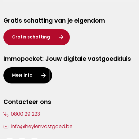
Genk
Gratis schatting van je eigendom
Hasselt
Heist-op-den-Berg
Gratis schatting
Herentals
Immopocket: Jouw digitale vastgoedkluis
Kalmthout
Leuven
Meer info
Lier
Lommel
Contacteer ons
Malle
0800 29 223
Mechelen
info@heylenvastgoed.be
Mortsel