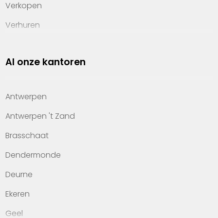
Verkopen
Verhuren
Investeren
Al onze kantoren
Property management
Over Heylen Vastgoed
Antwerpen
Kennis van wonen
Antwerpen 't Zand
Kantoren
Brasschaat
Veelgestelde vragen
Dendermonde
Werken bij Heylen Vastgoed
Deurne
Contact
Ekeren
Geel