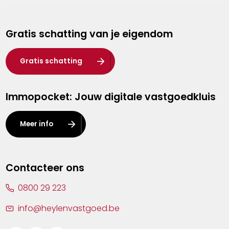
Genk
Gratis schatting van je eigendom
Hasselt
Heist-op-den-Berg
Gratis schatting
Herentals
Immopocket: Jouw digitale vastgoedkluis
Kalmthout
Leuven
Meer info
Lier
Lommel
Contacteer ons
Malle
0800 29 223
Mechelen
info@heylenvastgoed.be
Mortsel