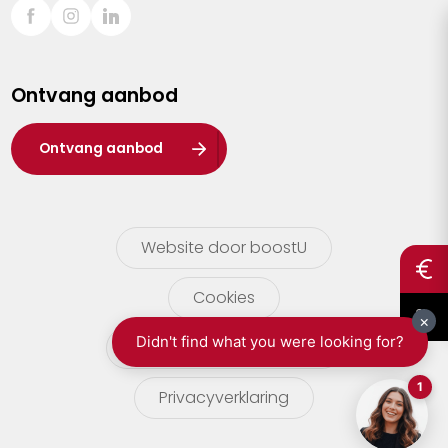
Sint-Truiden
Turnhout
Ontvang aanbod
Waasland
Wuustwezel
Ontvang aanbod
Zoersel
Website door boostU
Cookies
gebruikersvoorwaarden
Privacyverklaring