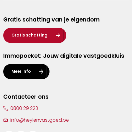
Genk
Gratis schatting van je eigendom
Hasselt
Heist-op-den-Berg
Gratis schatting
Herentals
Immopocket: Jouw digitale vastgoedkluis
Kalmthout
Leuven
Meer info
Lier
Lommel
Contacteer ons
Malle
0800 29 223
Mechelen
info@heylenvastgoed.be
Mortsel