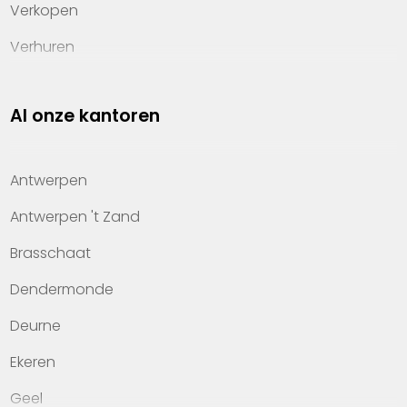
Verkopen
Verhuren
Investeren
Al onze kantoren
Property management
Over Heylen Vastgoed
Antwerpen
Kennis van wonen
Antwerpen 't Zand
Kantoren
Brasschaat
Veelgestelde vragen
Dendermonde
Werken bij Heylen Vastgoed
Deurne
Contact
Ekeren
Geel