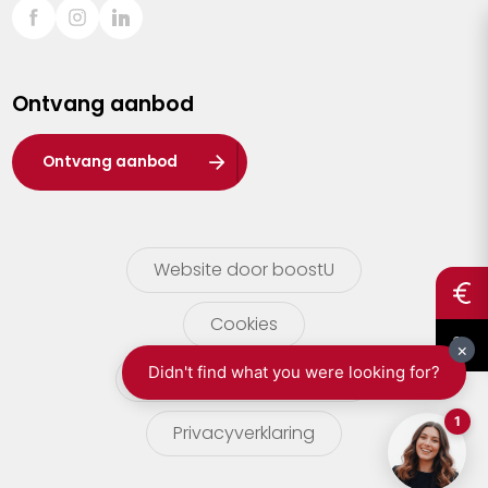
Sint-Truiden
Turnhout
Ontvang aanbod
Waasland
Wuustwezel
Ontvang aanbod
Zoersel
Website door boostU
Cookies
gebruikersvoorwaarden
Privacyverklaring