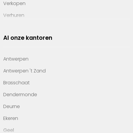
Verkopen
Verhuren
Investeren
Al onze kantoren
Property management
Over Heylen Vastgoed
Antwerpen
Kennis van wonen
Antwerpen 't Zand
Kantoren
Brasschaat
Veelgestelde vragen
Dendermonde
Werken bij Heylen Vastgoed
Deurne
Contact
Ekeren
Geel