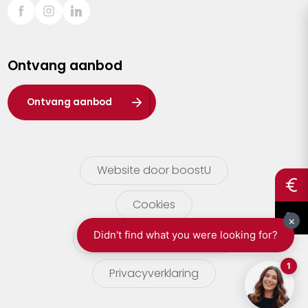
Sint-Truiden
Turnhout
Ontvang aanbod
Waasland
Wuustwezel
Ontvang aanbod
Zoersel
Website door boostU
Cookies
gebruikersvoorwaarden
Privacyverklaring