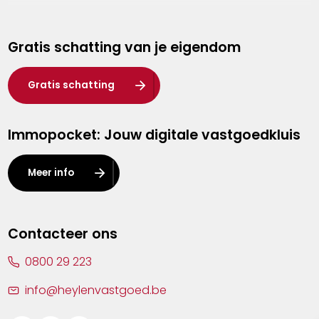
Genk
Gratis schatting van je eigendom
Hasselt
Heist-op-den-Berg
Gratis schatting
Herentals
Immopocket: Jouw digitale vastgoedkluis
Kalmthout
Leuven
Meer info
Lier
Lommel
Contacteer ons
Malle
0800 29 223
Mechelen
info@heylenvastgoed.be
Mortsel