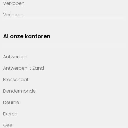
Verkopen
Verhuren
Investeren
Al onze kantoren
Property management
Over Heylen Vastgoed
Antwerpen
Kennis van wonen
Antwerpen 't Zand
Kantoren
Brasschaat
Veelgestelde vragen
Dendermonde
Werken bij Heylen Vastgoed
Deurne
Contact
Ekeren
Geel