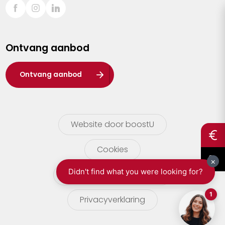
Sint-Truiden
Turnhout
Ontvang aanbod
Waasland
Wuustwezel
Ontvang aanbod
Zoersel
Website door boostU
Cookies
gebruikersvoorwaarden
Privacyverklaring