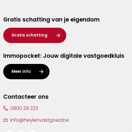
Genk
Gratis schatting van je eigendom
Hasselt
Heist-op-den-Berg
Gratis schatting
Herentals
Immopocket: Jouw digitale vastgoedkluis
Kalmthout
Leuven
Meer info
Lier
Lommel
Contacteer ons
Malle
0800 29 223
Mechelen
info@heylenvastgoed.be
Mortsel