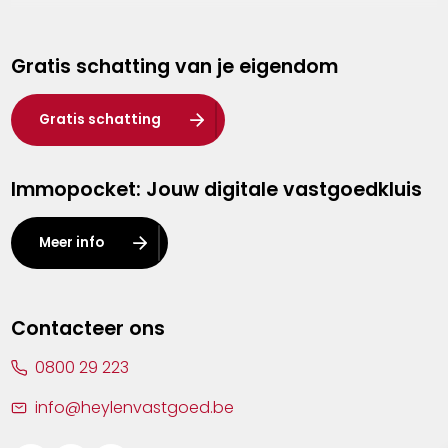
Genk
Gratis schatting van je eigendom
Hasselt
Heist-op-den-Berg
Gratis schatting
Herentals
Immopocket: Jouw digitale vastgoedkluis
Kalmthout
Leuven
Meer info
Lier
Lommel
Contacteer ons
Malle
0800 29 223
Mechelen
info@heylenvastgoed.be
Mortsel