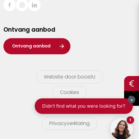
Sint-Truiden
Turnhout
Ontvang aanbod
Waasland
Wuustwezel
Ontvang aanbod
Zoersel
Website door boostU
Cookies
gebruikersvoorwaarden
Privacyverklaring