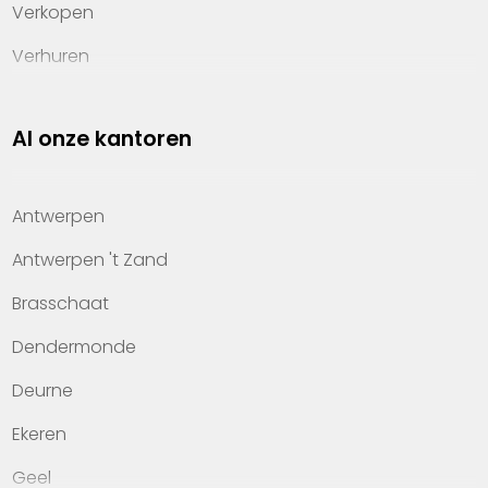
Verkopen
Verhuren
Investeren
Al onze kantoren
Property management
Over Heylen Vastgoed
Antwerpen
Kennis van wonen
Antwerpen 't Zand
Kantoren
Brasschaat
Veelgestelde vragen
Dendermonde
Werken bij Heylen Vastgoed
Deurne
Contact
Ekeren
Geel