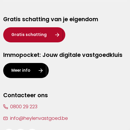
Genk
Gratis schatting van je eigendom
Hasselt
Heist-op-den-Berg
Gratis schatting
Herentals
Immopocket: Jouw digitale vastgoedkluis
Kalmthout
Leuven
Meer info
Lier
Lommel
Contacteer ons
Malle
0800 29 223
Mechelen
info@heylenvastgoed.be
Mortsel