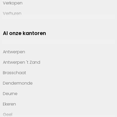
Verkopen
Verhuren
Investeren
Al onze kantoren
Property management
Over Heylen Vastgoed
Antwerpen
Kennis van wonen
Antwerpen 't Zand
Kantoren
Brasschaat
Veelgestelde vragen
Dendermonde
Werken bij Heylen Vastgoed
Deurne
Contact
Ekeren
Geel