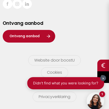
Sint-Truiden
Turnhout
Ontvang aanbod
Waasland
Wuustwezel
Ontvang aanbod
Zoersel
Website door boostU
Cookies
gebruikersvoorwaarden
Privacyverklaring