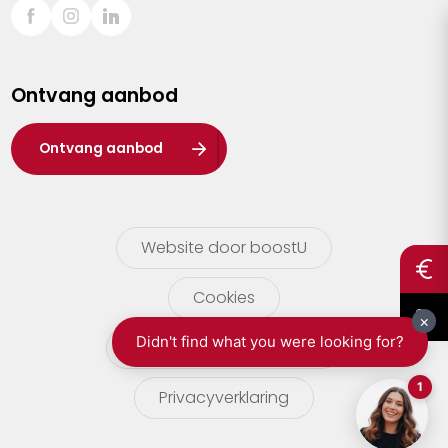
Sint-Truiden
Turnhout
Ontvang aanbod
Waasland
Wuustwezel
Ontvang aanbod
Zoersel
Website door boostU
Cookies
gebruikersvoorwaarden
Privacyverklaring