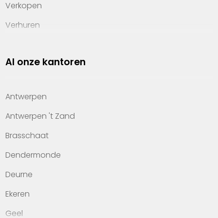
Verkopen
Verhuren
Investeren
Al onze kantoren
Property management
Over Heylen Vastgoed
Antwerpen
Kennis van wonen
Antwerpen 't Zand
Kantoren
Brasschaat
Veelgestelde vragen
Dendermonde
Werken bij Heylen Vastgoed
Deurne
Contact
Ekeren
Geel