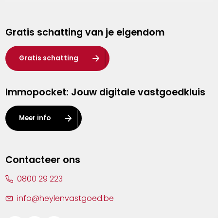
Genk
Gratis schatting van je eigendom
Hasselt
Heist-op-den-Berg
Gratis schatting
Herentals
Immopocket: Jouw digitale vastgoedkluis
Kalmthout
Leuven
Meer info
Lier
Lommel
Contacteer ons
Malle
0800 29 223
Mechelen
info@heylenvastgoed.be
Mortsel